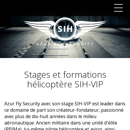
Togg
navig
Stages et formations
hélicoptère SIH-VIP
Azur Fly Security avec son stage SIH-VIP est leader dans
ce domaine de part son créateur-fondateur, passionné
avec plus de dix-huit années dans le milieu
aéronautique. Ancien militaire dans une unité d'élite
(RPIMa), lui-même pilote hélicoptère et avion, ainsi